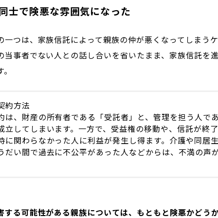
族同士で険悪な雰囲気になった
の一つは、家族信託によって親族の仲が悪くなってしまうケ
の当事者でない人との話し合いを省いたまま、家族信託を
す。
契約方法
約は、財産の所有者である「受託者」と、管理を担う人で
成立してしまいます。一方で、受益権の移動や、信託が終
時に関わらなかった人に利益が発生し得ます。介護や同居
うだい間で過去に不公平があった人などからは、不満の声
。
害する可能性がある親族については、もともと険悪かどう