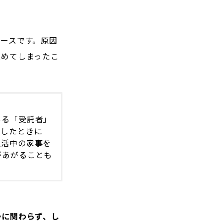
ースです。原因
進めてしまったこ
ある「受託者」
了したときに
生活中の家事を
があがることも
かに関わらず、し