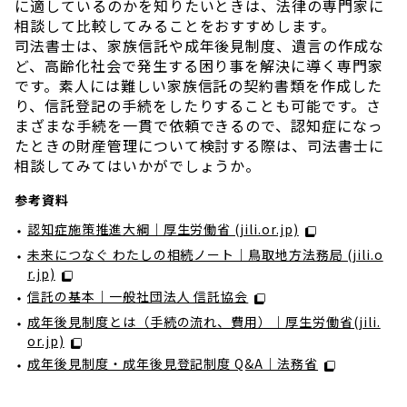
に適しているのかを知りたいときは、法律の専門家に
相談して比較してみることをおすすめします。
司法書士は、家族信託や成年後見制度、遺言の作成な
ど、高齢化社会で発生する困り事を解決に導く専門家
です。素人には難しい家族信託の契約書類を作成した
り、信託登記の手続をしたりすることも可能です。さ
まざまな手続を一貫で依頼できるので、認知症になっ
たときの財産管理について検討する際は、司法書士に
相談してみてはいかがでしょうか。
認知症施策推進大綱｜厚生労働省 (jili.or.jp)
未来につなぐ わたしの相続ノート｜鳥取地方法務局 (jili.o
r.jp)
信託の基本｜一般社団法人 信託協会
成年後見制度とは（手続の流れ、費用）｜厚生労働省(jili.
or.jp)
成年後見制度・成年後見登記制度 Q&A｜法務省